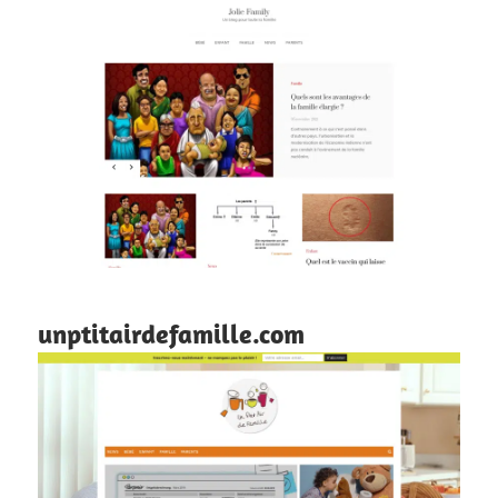
unptitairdefamille.com