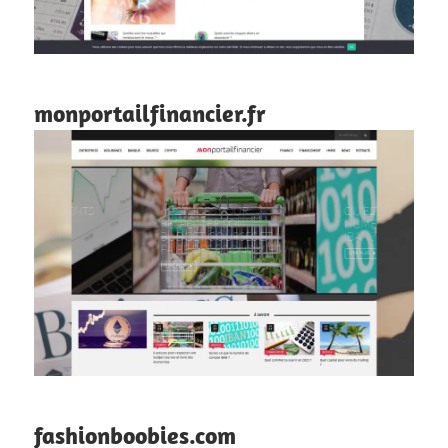
monportailfinancier.fr
fashionboobies.com