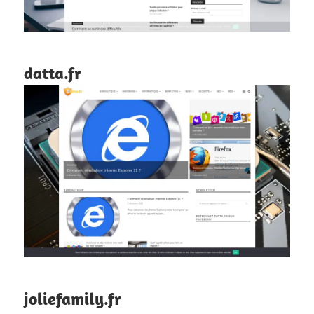
datta.fr
joliefamily.fr