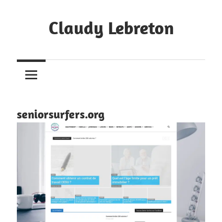
Skip
to
Claudy Lebreton
content
Création
de
Sites
Internet
à
seniorsurfers.org
Toulouse