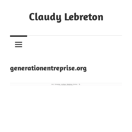
Skip
to
Claudy Lebreton
content
Création
de
Sites
Internet
à
generationentreprise.org
Toulouse